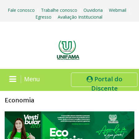
Skip
to
Fale conosco
Trabalhe conosco
Ouvidoria
Webmail
|
|
|
|
content
Egresso
Avaliação Institucional
|
Portal do
Menu
Discente
Economia