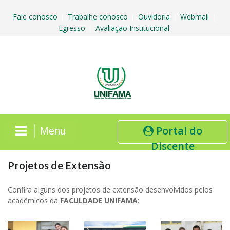
Skip
to
Fale conosco
Trabalhe conosco
Ouvidoria
Webmail
|
|
|
|
content
Egresso
Avaliação Institucional
|
Portal do
Menu
Discente
Projetos de Extensão
Confira alguns dos projetos de extensão desenvolvidos pelos
acadêmicos da
FACULDADE UNIFAMA
: