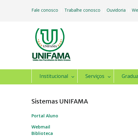
Skip
to
Fale conosco
Trabalhe conosco
Ouvidoria
We
|
|
|
content
Institucional
Serviços
Gradu
Sistemas UNIFAMA
Portal Aluno
Webmail
Biblioteca