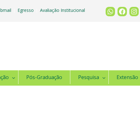
bmail
Egresso
Avaliação Institucional
|
|
ação
Pós-Graduação
Pesquisa
Extensão