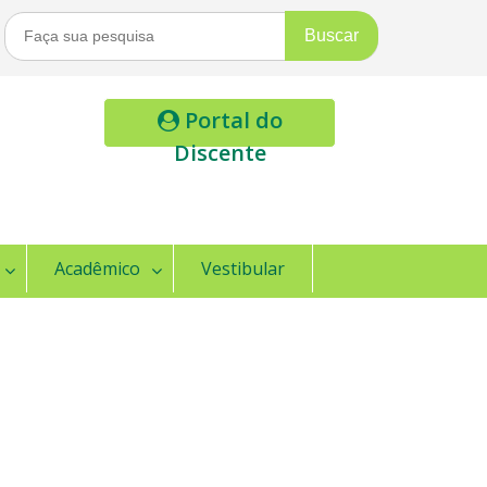
Buscar
Por:
Portal do
Discente
Acadêmico
Vestibular