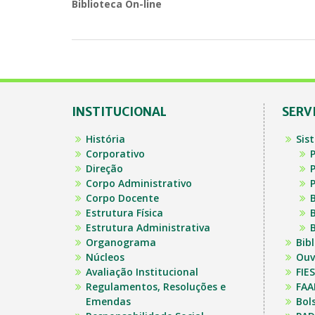
Biblioteca On-line
INSTITUCIONAL
SERV
História
Sis
Corporativo
P
Direção
P
Corpo Administrativo
P
Corpo Docente
B
Estrutura Física
B
Estrutura Administrativa
B
Organograma
Bib
Núcleos
Ouv
Avaliação Institucional
FIES
Regulamentos, Resoluções e
FAA
Emendas
Bol