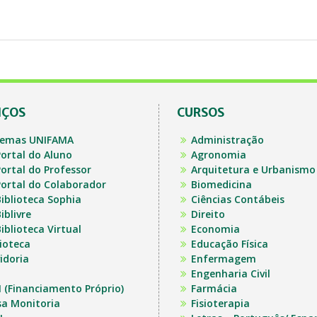
IÇOS
CURSOS
temas UNIFAMA
Administração
ortal do Aluno
Agronomia
ortal do Professor
Arquitetura e Urbanismo
ortal do Colaborador
Biomedicina
iblioteca Sophia
Ciências Contábeis
iblivre
Direito
iblioteca Virtual
Economia
lioteca
Educação Física
idoria
Enfermagem
Engenharia Civil
I (Financiamento Próprio)
Farmácia
sa Monitoria
Fisioterapia