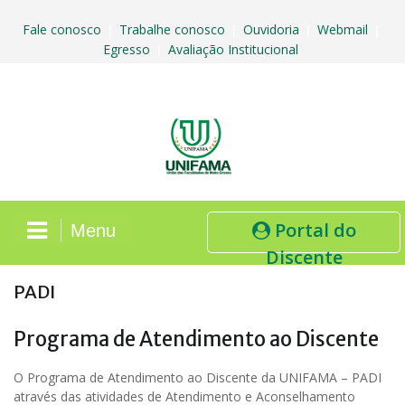
Skip
to
Fale conosco
Trabalhe conosco
Ouvidoria
Webmail
|
|
|
|
content
Egresso
Avaliação Institucional
|
Portal do
Menu
Discente
PADI
Programa de Atendimento ao Discente
O Programa de Atendimento ao Discente da UNIFAMA – PADI
através das atividades de Atendimento e Aconselhamento