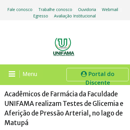
Skip
to
Fale conosco
Trabalhe conosco
Ouvidoria
Webmail
|
|
|
|
content
Egresso
Avaliação Institucional
|
Portal do
Menu
Discente
Acadêmicos de Farmácia da Faculdade
UNIFAMA realizam Testes de Glicemia e
Aferição de Pressão Arterial, no lago de
Matupá