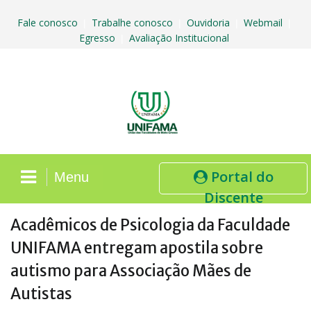
Skip
to
Fale conosco
Trabalhe conosco
Ouvidoria
Webmail
|
|
|
|
content
Egresso
Avaliação Institucional
|
Portal do
Menu
Discente
Acadêmicos de Psicologia da Faculdade
UNIFAMA entregam apostila sobre
autismo para Associação Mães de
Autistas