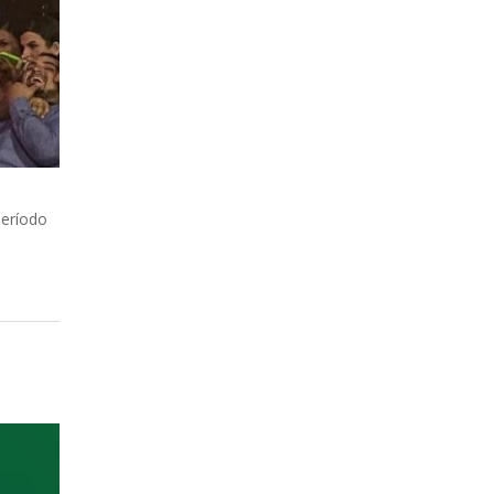
e
período