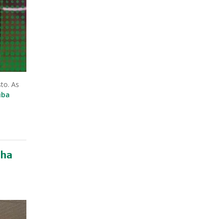
to. As
iba
nha