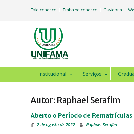
Skip
to
Fale conosco
Trabalhe conosco
Ouvidoria
We
|
|
|
content
Institucional
Serviços
Gradu
Autor:
Raphael Serafim
Aberto o Período de Rematrículas
2 de agosto de 2022
Raphael Serafim