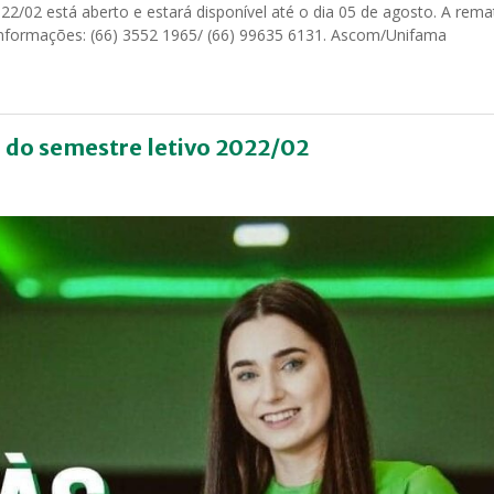
/02 está aberto e estará disponível até o dia 05 de agosto. A remat
 informações: (66) 3552 1965/ (66) 99635 6131. Ascom/Unifama
 do semestre letivo 2022/02