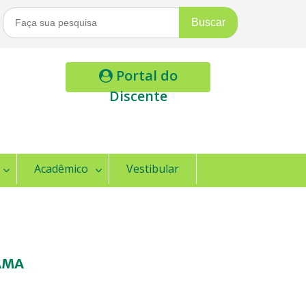
Buscar
Por:
Portal do
Discente
Acadêmico
Vestibular
FAMA