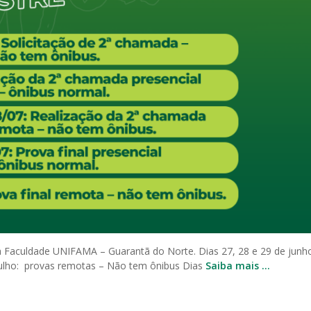
da Faculdade UNIFAMA – Guarantã do Norte. Dias 27, 28 e 29 de junh
 julho: provas remotas – Não tem ônibus Dias
Saiba mais …