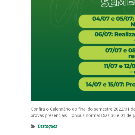
Confira o Calendário do final do semestre 2022/01 
provas presenciais – ônibus normal Dias 30 e 01 de
Destaques