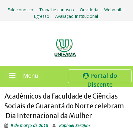
Skip
to
Fale conosco
Trabalhe conosco
Ouvidoria
Webmail
|
|
|
|
content
Egresso
Avaliação Institucional
|
Portal do
Menu
Discente
Acadêmicos da Faculdade de Ciências
Sociais de Guarantã do Norte celebram
Dia Internacional da Mulher
9 de março de 2018
Raphael Serafim