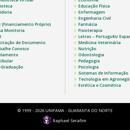
lioteca
Educação Física
idoria
Enfermagem
Engenharia Civil
I (Financiamento Próprio)
Farmácia
sa Monitoria
Fisioterapia
I
Letras – Português/ Espa
icitação de Documento
Medicina Veterinária
balhe Conosco
Nutrição
elamento
Odontologia
tibular
Pedagogia
-Graduação
Psicologia
Sistemas de Informação
Tecnologia em Agronegó
Estética e Cosmética
© 1999 - 2026 UNIFAMA - GUARANTA DO NORTE
Raphael Serafim