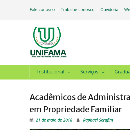
Skip
to
Fale conosco
Trabalhe conosco
Ouvidoria
We
|
|
|
content
Institucional
Serviços
Gradu
Acadêmicos de Administraç
em Propriedade Familiar
21 de maio de 2018
Raphael Serafim