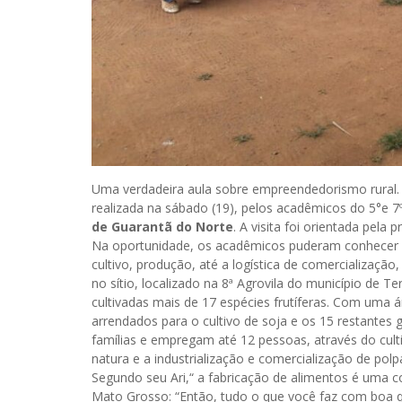
Uma verdadeira aula sobre empreendedorismo rural. As
realizada na sábado (19), pelos acadêmicos do 5°e 
de Guarantã do Norte
. A visita foi orientada pela
Na oportunidade, os acadêmicos puderam conhecer d
cultivo, produção, até a logística de comercialização,
no sítio, localizado na 8ª Agrovila do município de 
cultivadas mais de 17 espécies frutíferas. Com uma á
arrendados para o cultivo de soja e os 15 restantes 
famílias e empregam até 12 pessoas, através do culti
natura e a industrialização e comercialização de pol
Segundo seu Ari,“ a fabricação de alimentos é uma c
Mato Grosso: “Então, tudo o que você faz com boa qu