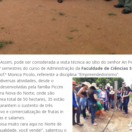
sim, pode ser considerada a visita técnica ao sítio do senhor Ari Pic
7º semestres do curso de Administração da
Faculdade de Ciências S
 prof.ª Monica Picolo, referente a disciplina “Empreendedorismo”.
iversas atividades, desde o
 desenvolvidas pela família Piccini
Terra Nova do Norte, onde são
rea total de 50 hectares, 35 estão
garantem o sustento de três
vo e comercialização de frutas in
pas e salames.
oisa muito rara aqui no Norte de
alidade, você vende!”, salientou o