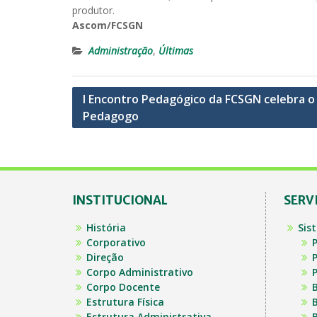
produtor.
Ascom/FCSGN
Administração
,
Últimas
Navegação
I Encontro Pedagógico da FCSGN celebra o
Pedagogo
de
Post
INSTITUCIONAL
SERV
História
Sis
Corporativo
P
Direção
P
Corpo Administrativo
P
Corpo Docente
B
Estrutura Física
B
Estrutura Administrativa
B