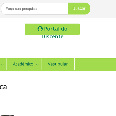
Buscar
Por:
Portal do
Discente
Acadêmico
Vestibular
ca