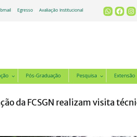
bmail
Egresso
Avaliação Institucional
|
|
ação
Pós-Graduação
Pesquisa
Extensão
ão da FCSGN realizam visita técni