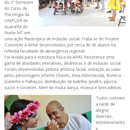
do 2º Semestre
do Curso de
Psicologia da
UNIFLOR de
Guarantã do
Norte-MT em
uma ação filantrópica de inclusão social. Trata-se do Projeto
‘Colorindo a Alma’ desenvolvidos por cerca de 40 alunos na
referida faculdade de abrangência regional.
Foi levada para a estrutura física da APAE Peixotense uma
gama de at
ividades interativas, dinâmicas e de inclusão social.
Foram desenvolvidas pintura artística facial, visitação as salas
pelos personagens infantis Chaves, Bela Adormecida, Boneca
Joaninha e Palhaços, distribuição de balinha, pirulito, pipoca,
sucos e sorvetes. Além de muita dança, música e brincadeiras.
Todos curtiram
a tarde de
alegria,
diversão,
entretenimento
e