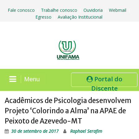
Skip
to
Fale conosco
Trabalhe conosco
Ouvidoria
Webmail
|
|
|
|
content
Egresso
Avaliação Institucional
|
Portal do
Menu
Discente
Acadêmicos de Psicologia desenvolvem
Projeto ‘Colorindo a Alma’ na APAE de
Peixoto de Azevedo-MT
30 de setembro de 2017
Raphael Serafim