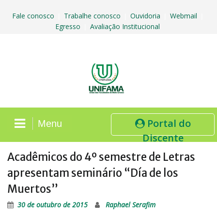
Skip
to
Fale conosco
Trabalhe conosco
Ouvidoria
Webmail
|
|
|
|
content
Egresso
Avaliação Institucional
|
Portal do
Menu
Discente
Acadêmicos do 4º semestre de Letras
apresentam seminário “Día de los
Muertos”
30 de outubro de 2015
Raphael Serafim