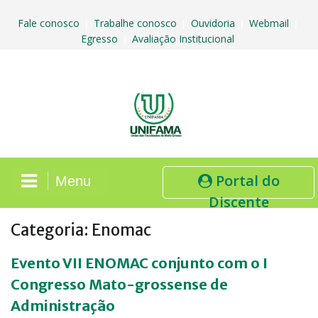
Skip
to
Fale conosco
Trabalhe conosco
Ouvidoria
Webmail
|
|
|
|
content
Egresso
Avaliação Institucional
|
Portal do
Menu
Discente
Categoria:
Enomac
Evento VII ENOMAC conjunto com o I
Congresso Mato-grossense de
Administração