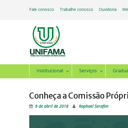
Skip
to
Fale conosco
Trabalhe conosco
Ouvidoria
We
|
|
|
content
Institucional
Serviços
Gradu
Conheça a Comissão Própri
9 de abril de 2018
Raphael Serafim