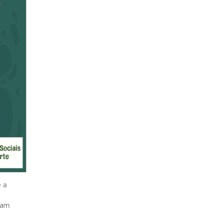
e a
sam