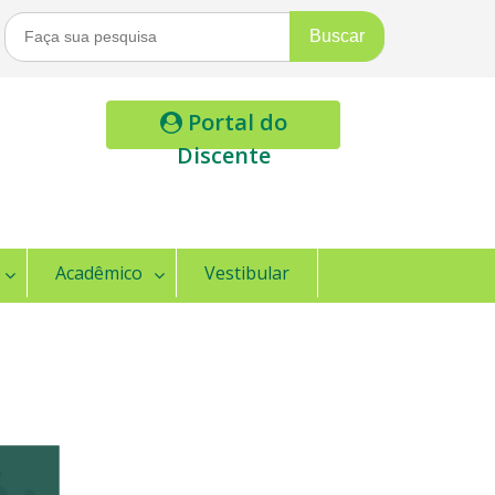
Buscar
Por:
Portal do
Discente
Acadêmico
Vestibular