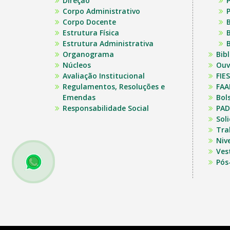
Direção
P
Corpo Administrativo
P
Corpo Docente
B
Estrutura Física
B
Estrutura Administrativa
B
Organograma
Bib
Núcleos
Ouv
Avaliação Institucional
FIES
Regulamentos, Resoluções e
FAA
Emendas
Bol
Responsabilidade Social
PAD
Sol
Tra
Niv
Ves
Pós