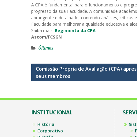
A CPA é fundamental para o funcionamento e progres
progresso da sua Faculdade. A comunidade acadêmica 
abrangente e detalhado, contendo análises, críticas
Faculdade para melhorar a qualidade educativa e alca
Saiba mais:
Regimento da CPA
Ascom/FCSGN
Últimas
Navegação
Comissão Própria de Avaliação (CPA) apre
seus membros
de
Post
INSTITUCIONAL
SERV
História
Sis
Corporativo
P