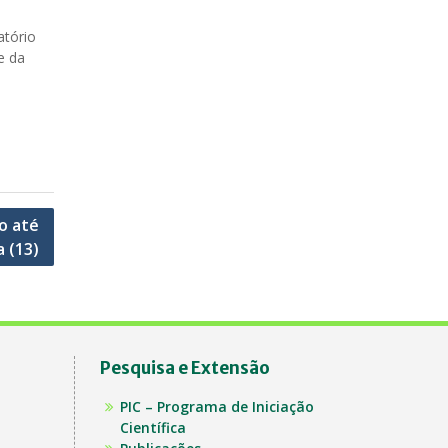
atório
e da
o até
a (13)
Pesquisa e Extensão
PIC – Programa de Iniciação
Científica