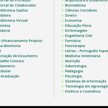
ortal do Professor
Arquitetura e Urbanismo
ortal do Colaborador
Biomedicina
iblioteca Sophia
Ciências Contábeis
iblivre
Direito
iblioteca Virtual
Economia
lioteca
Educação Física
idoria
Enfermagem
Engenharia Civil
I (Financiamento Próprio)
Farmácia
sa Monitoria
Fisioterapia
I
Letras – Português/ Espa
icitação de Documento
Medicina Veterinária
balhe Conosco
Nutrição
elamento
Odontologia
tibular
Pedagogia
-Graduação
Psicologia
Sistemas de Informação
Tecnologia em Agronegó
Estética e Cosmética