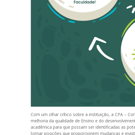
Com um olhar crítico sobre a instituição, a CPA – Co
melhoria da qualidade de Ensino e do desenvolviment
acadêmica para que possam ser identificadas as pote
tomar posições que proporcionem mudanças e invis