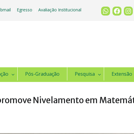
bmail
Egresso
Avaliação Institucional
|
|
ação
Pós-Graduação
Pesquisa
Extensão
l promove Nivelamento em Matemá