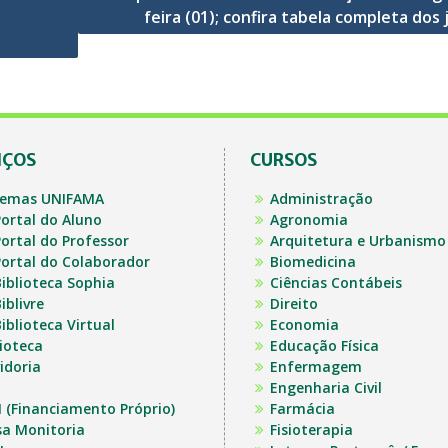
feira (01); confira tabela completa dos
IÇOS
CURSOS
temas UNIFAMA
Administração
ortal do Aluno
Agronomia
ortal do Professor
Arquitetura e Urbanismo
ortal do Colaborador
Biomedicina
iblioteca Sophia
Ciências Contábeis
iblivre
Direito
iblioteca Virtual
Economia
lioteca
Educação Física
idoria
Enfermagem
Engenharia Civil
I (Financiamento Próprio)
Farmácia
sa Monitoria
Fisioterapia