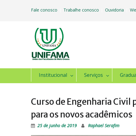
Skip
to
Fale conosco
Trabalhe conosco
Ouvidoria
We
|
|
|
content
Institucional
Serviços
Gradu
Curso de Engenharia Civi
para os novos acadêmicos
25 de junho de 2019
Raphael Serafim