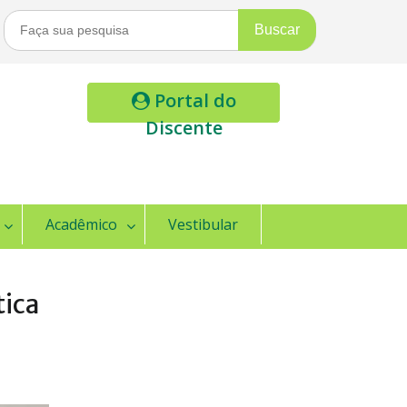
Buscar
Por:
Portal do
Discente
Acadêmico
Vestibular
tica