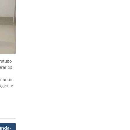
atuito
arar os
onar um
zagem e
unda-