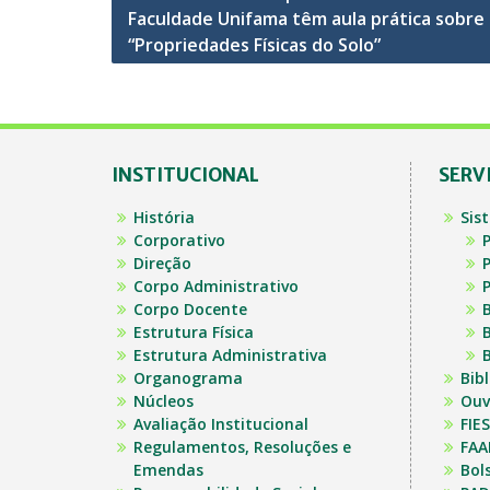
Faculdade Unifama têm aula prática sobre
de
“Propriedades Físicas do Solo”
Post
INSTITUCIONAL
SERV
História
Sis
Corporativo
P
Direção
P
Corpo Administrativo
P
Corpo Docente
B
Estrutura Física
B
Estrutura Administrativa
B
Organograma
Bib
Núcleos
Ouv
Avaliação Institucional
FIES
Regulamentos, Resoluções e
FAA
Emendas
Bol