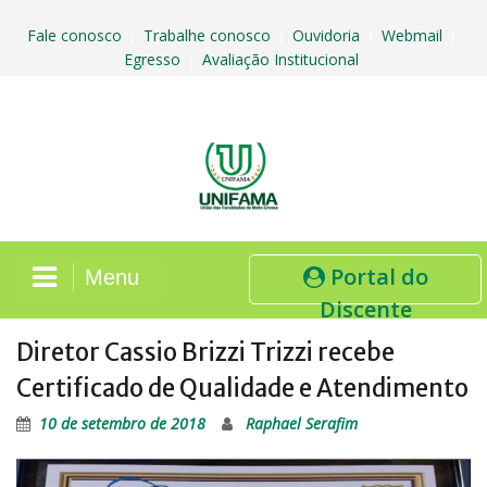
Skip
to
Fale conosco
Trabalhe conosco
Ouvidoria
Webmail
|
|
|
|
content
Egresso
Avaliação Institucional
|
Portal do
Menu
Discente
Diretor Cassio Brizzi Trizzi recebe
Certificado de Qualidade e Atendimento
10 de setembro de 2018
Raphael Serafim