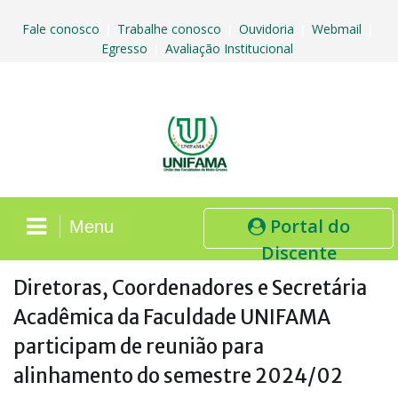
Skip
to
Fale conosco
Trabalhe conosco
Ouvidoria
Webmail
|
|
|
|
content
Egresso
Avaliação Institucional
|
Portal do
Menu
Discente
Diretoras, Coordenadores e Secretária
Acadêmica da Faculdade UNIFAMA
participam de reunião para
alinhamento do semestre 2024/02