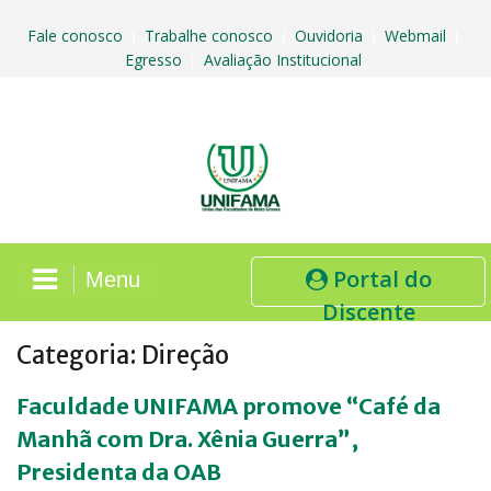
Skip
to
Fale conosco
Trabalhe conosco
Ouvidoria
Webmail
|
|
|
|
content
Egresso
Avaliação Institucional
|
Portal do
Menu
Discente
Categoria:
Direção
Faculdade UNIFAMA promove “Café da
Manhã com Dra. Xênia Guerra”,
Presidenta da OAB