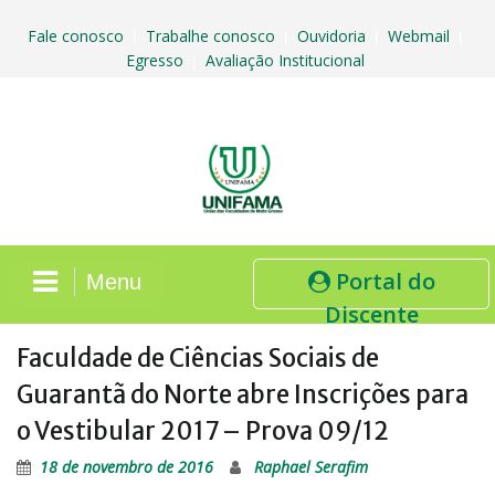
Skip
to
Fale conosco
Trabalhe conosco
Ouvidoria
Webmail
|
|
|
|
content
Egresso
Avaliação Institucional
|
Portal do
Menu
Discente
Faculdade de Ciências Sociais de
Guarantã do Norte abre Inscrições para
o Vestibular 2017 – Prova 09/12
18 de novembro de 2016
Raphael Serafim