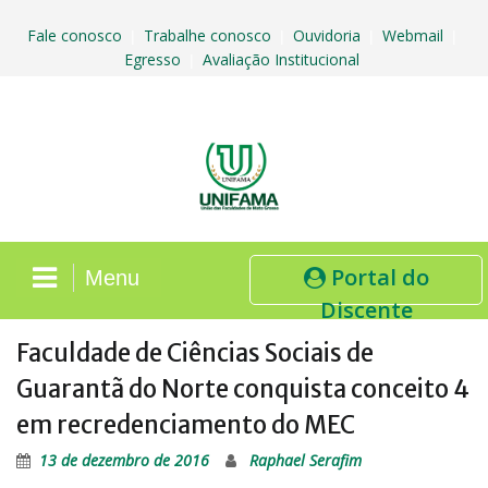
Skip
to
Fale conosco
Trabalhe conosco
Ouvidoria
Webmail
|
|
|
|
content
Egresso
Avaliação Institucional
|
Portal do
Menu
Discente
Faculdade de Ciências Sociais de
Guarantã do Norte conquista conceito 4
em recredenciamento do MEC
13 de dezembro de 2016
Raphael Serafim