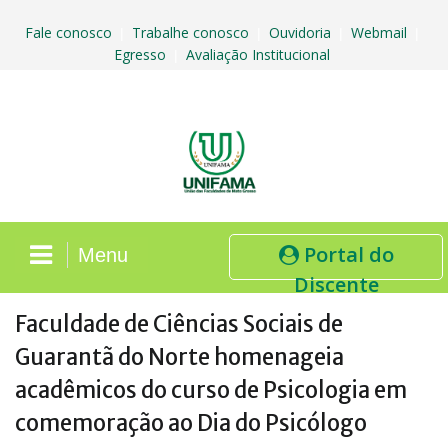
Skip
to
Fale conosco
Trabalhe conosco
Ouvidoria
Webmail
|
|
|
|
content
Egresso
Avaliação Institucional
|
Portal do
Menu
Discente
Faculdade de Ciências Sociais de
Guarantã do Norte homenageia
acadêmicos do curso de Psicologia em
comemoração ao Dia do Psicólogo