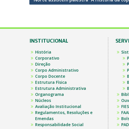
Post
INSTITUCIONAL
SERV
História
Sis
Corporativo
P
Direção
P
Corpo Administrativo
P
Corpo Docente
B
Estrutura Física
B
Estrutura Administrativa
B
Organograma
Bib
Núcleos
Ouv
Avaliação Institucional
FIES
Regulamentos, Resoluções e
FAA
Emendas
Bol
Responsabilidade Social
PAD