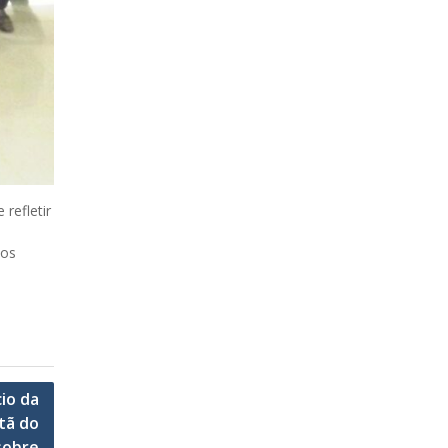
refletir
cos
io da
tã do
sobre