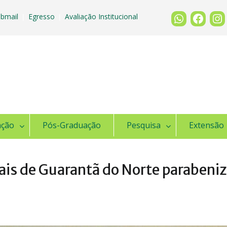
bmail
Egresso
Avaliação Institucional
|
|
ação
Pós-Graduação
Pesquisa
Extensão
ais de Guarantã do Norte parabeni