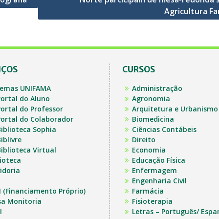
Agricultura Fa
IÇOS
CURSOS
temas UNIFAMA
Administração
ortal do Aluno
Agronomia
ortal do Professor
Arquitetura e Urbanismo
ortal do Colaborador
Biomedicina
iblioteca Sophia
Ciências Contábeis
iblivre
Direito
iblioteca Virtual
Economia
lioteca
Educação Física
idoria
Enfermagem
Engenharia Civil
I (Financiamento Próprio)
Farmácia
sa Monitoria
Fisioterapia
I
Letras – Português/ Espa