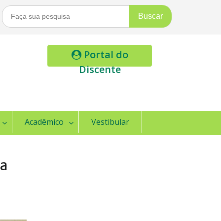
Buscar
Por:
Portal do
Discente
Acadêmico
Vestibular
za