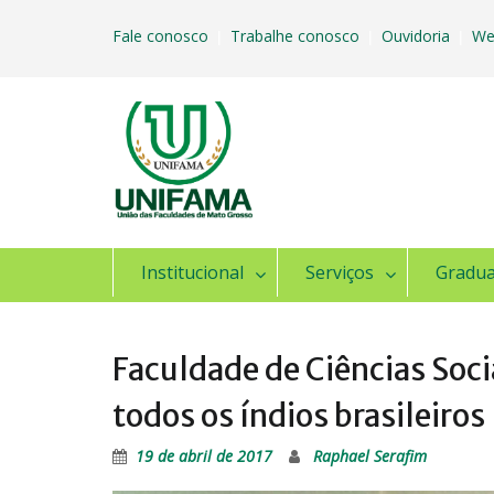
Skip
to
Fale conosco
Trabalhe conosco
Ouvidoria
We
|
|
|
content
Institucional
Serviços
Gradu
Faculdade de Ciências Soci
todos os índios brasileiros
19 de abril de 2017
Raphael Serafim