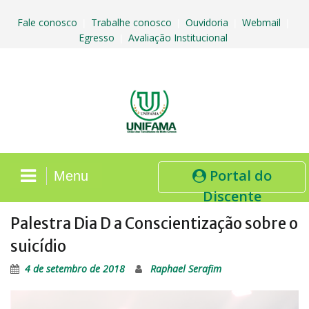
Skip
to
Fale conosco
Trabalhe conosco
Ouvidoria
Webmail
|
|
|
|
content
Egresso
Avaliação Institucional
|
Portal do
Menu
Discente
Palestra Dia D a Conscientização sobre o
suicídio
4 de setembro de 2018
Raphael Serafim