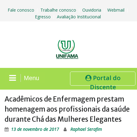
Skip
to
Fale conosco
Trabalhe conosco
Ouvidoria
Webmail
|
|
|
|
content
Egresso
Avaliação Institucional
|
Portal do
Menu
Discente
Acadêmicos de Enfermagem prestam
homenagem aos profissionais da saúde
durante Chá das Mulheres Elegantes
13 de novembro de 2017
Raphael Serafim