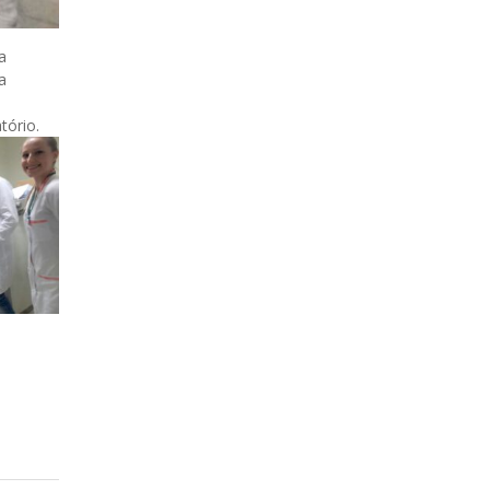
a
a
tório.