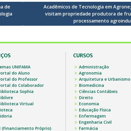
ma de
Acadêmicos de Tecnologia em Agrone
ologia
visitam propriedade produtora de fru
processamento agroindus
IÇOS
CURSOS
temas UNIFAMA
Administração
ortal do Aluno
Agronomia
ortal do Professor
Arquitetura e Urbanismo
ortal do Colaborador
Biomedicina
iblioteca Sophia
Ciências Contábeis
iblivre
Direito
iblioteca Virtual
Economia
lioteca
Educação Física
idoria
Enfermagem
Engenharia Civil
I (Financiamento Próprio)
Farmácia