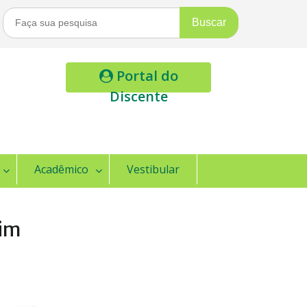
Buscar
Por:
Portal do
Discente
Acadêmico
Vestibular
dim