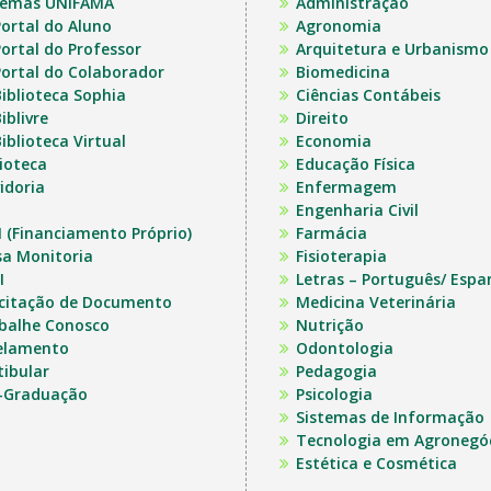
temas UNIFAMA
Administração
ortal do Aluno
Agronomia
ortal do Professor
Arquitetura e Urbanismo
ortal do Colaborador
Biomedicina
iblioteca Sophia
Ciências Contábeis
iblivre
Direito
iblioteca Virtual
Economia
lioteca
Educação Física
idoria
Enfermagem
Engenharia Civil
I (Financiamento Próprio)
Farmácia
sa Monitoria
Fisioterapia
I
Letras – Português/ Espa
icitação de Documento
Medicina Veterinária
balhe Conosco
Nutrição
elamento
Odontologia
tibular
Pedagogia
-Graduação
Psicologia
Sistemas de Informação
Tecnologia em Agronegó
Estética e Cosmética