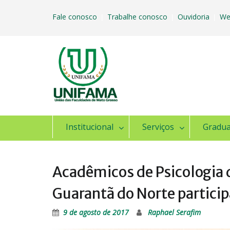
Skip
to
Fale conosco
Trabalhe conosco
Ouvidoria
We
|
|
|
content
Institucional
Serviços
Gradu
Acadêmicos de Psicologia d
Guarantã do Norte partici
9 de agosto de 2017
Raphael Serafim