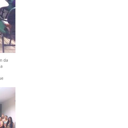
am da
da
ue