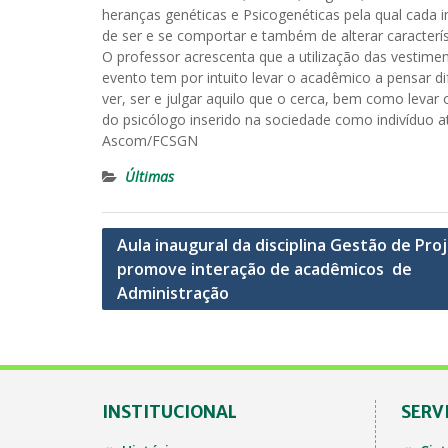
heranças genéticas e Psicogenéticas pela qual cada in
de ser e se comportar e também de alterar caracterís
O professor acrescenta que a utilização das vestiment
evento tem por intuito levar o acadêmico a pensar dif
ver, ser e julgar aquilo que o cerca, bem como levar
do psicólogo inserido na sociedade como indivíduo a
Ascom/FCSGN
Últimas
Navegação
Aula inaugural da disciplina Gestão de Pro
promove interação de acadêmicos de
de
Administração
Post
INSTITUCIONAL
SERV