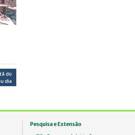
tã do
u dia
Pesquisa e Extensão