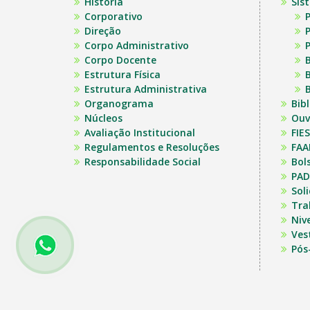
História
Sis
Corporativo
P
Direção
P
Corpo Administrativo
P
Corpo Docente
B
Estrutura Física
B
Estrutura Administrativa
B
Organograma
Bib
Núcleos
Ouv
Avaliação Institucional
FIES
Regulamentos e Resoluções
FAA
Responsabilidade Social
Bol
PAD
Sol
Tra
Niv
Ves
Pós