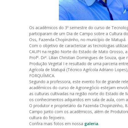
Os acadêmicos do 3º semestre do curso de Tecnolog
participaram de um Dia de Campo sobre a Cultura do Fe
Oss, Fazenda Chopinzinho, no município de Matupá.
Com o objetivo de caracterizar as tecnologias utilizad
CAUPI na região Norte do Estado de Mato Grosso, a v
Profª. Drª. Lilian Christian Domingues de Souza, que m
Produção Vegetal I e resultado de uma parceria entr
Agrícola de Matupá (Técnico Agrícola Adriano Lopes)
FORQUÍMICA.
Segundo a professora, este evento foi de grande rel
acadêmicos do curso de Agronegócio estejam envolv
as culturas cultivadas na região norte do Estado de
os conhecimentos adquiridos em sala de aula, com a
O produtor e proprietário da Fazenda Chopinzinho, It
Campo junto com os acadêmicos, além de Produtores
cultura do feijoeiro.
Confira mais fotos em nossa
galeria
.