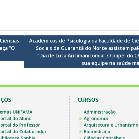
Ciências
Acadêmicos de Psicologia da Faculdade de Ciê
eça “O
Sociais de Guarantã do Norte assistem pal
“Dia de Luta Antimanicomial: O papel do C
sua equipe na saúde me
IÇOS
CURSOS
temas UNIFAMA
Administração
ortal do Aluno
Agronomia
ortal do Professor
Arquitetura e Urbanismo
ortal do Colaborador
Biomedicina
iblioteca Sophia
Ciências Contábeis