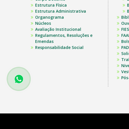
Estrutura Física
B
Estrutura Administrativa
B
Organograma
Bib
Núcleos
Ouv
Avaliação Institucional
FIES
Regulamentos, Resoluções e
FAA
Emendas
Bol
Responsabilidade Social
PAD
Sol
Tra
Niv
Ves
Pós