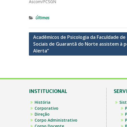
Ascom/FCSGN
Últimas
Navegação
Acadêmicos de Psicologia da Faculdade de 
Sociais de Guarantã do Norte assistem à p
de
Alerta”
Post
INSTITUCIONAL
SERV
História
Sis
Corporativo
P
Direção
P
Corpo Administrativo
P
Corpo Docente
B