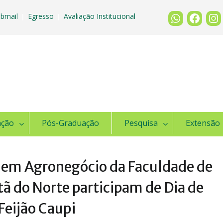
bmail
Egresso
Avaliação Institucional
|
|
ação
Pós-Graduação
Pesquisa
Extensão
 em Agronegócio da Faculdade de
tã do Norte participam de Dia de
Feijão Caupi