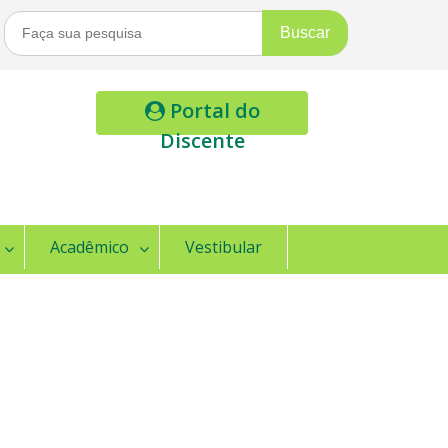
Buscar
Por:
Portal do
Discente
Acadêmico
Vestibular