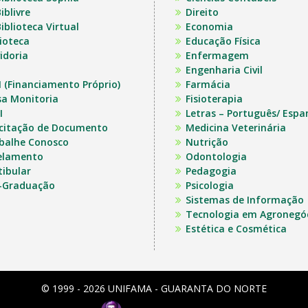
iblivre
Direito
iblioteca Virtual
Economia
lioteca
Educação Física
idoria
Enfermagem
Engenharia Civil
I (Financiamento Próprio)
Farmácia
sa Monitoria
Fisioterapia
I
Letras – Português/ Espa
icitação de Documento
Medicina Veterinária
balhe Conosco
Nutrição
elamento
Odontologia
tibular
Pedagogia
-Graduação
Psicologia
Sistemas de Informação
Tecnologia em Agronegó
Estética e Cosmética
© 1999 - 2026 UNIFAMA - GUARANTA DO NORTE