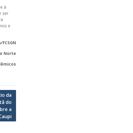
te à
e ser
ra
inos e
/FCSGN
o Norte
dêmicos
io da
tã do
bre a
Caupi