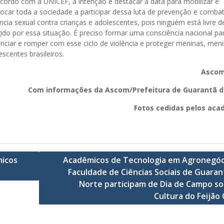
cordo com a UNICEF, a intenção é destacar a data para mobilizar e
ocar toda a sociedade a participar dessa luta de prevenção e comba
ência sexual contra crianças e adolescentes, pois ninguém está livre d
gido por essa situação. É preciso formar uma consciência nacional pa
nciar e romper com esse ciclo de violência e proteger meninas, men
escentes brasileiros.
Ascom
Com informações da Ascom/Prefeitura de Guarantã d
Fotos cedidas pelos aca
micos
Acadêmicos de Tecnologia em Agronegóc
Faculdade de Ciências Sociais de Guaran
Norte participam de Dia de Campo so
Cultura do Feijão 