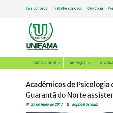
Skip
to
Fale conosco
Trabalhe conosco
Ouvidoria
We
|
|
|
content
Institucional
Serviços
Gradu
Acadêmicos de Psicologia d
Guarantã do Norte assiste
27 de maio de 2017
Raphael Serafim