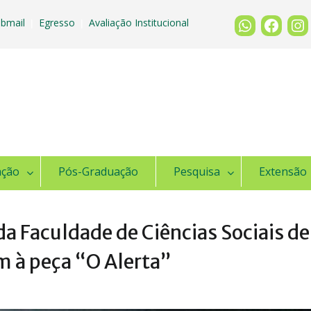
bmail
Egresso
Avaliação Institucional
|
|
ação
Pós-Graduação
Pesquisa
Extensão
a Faculdade de Ciências Sociais de
m à peça “O Alerta”