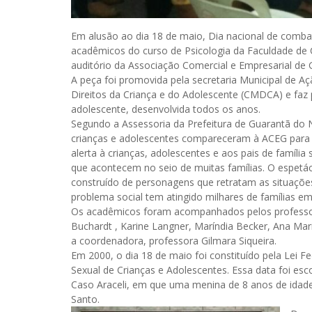
Em alusão ao dia 18 de maio, Dia nacional de combat
acadêmicos do curso de Psicologia da Faculdade de C
auditório da Associação Comercial e Empresarial de
A peça foi promovida pela secretaria Municipal de 
Direitos da Criança e do Adolescente (CMDCA) e faz
adolescente, desenvolvida todos os anos.
Segundo a Assessoria da Prefeitura de Guarantã do N
crianças e adolescentes compareceram à ACEG para a
alerta à crianças, adolescentes e aos pais de família
que acontecem no seio de muitas famílias. O espetá
construído de personagens que retratam as situações
problema social tem atingido milhares de famílias em
Os acadêmicos foram acompanhados pelos professor
Buchardt , Karine Langner, Maríndia Becker, Ana Maria
a coordenadora, professora Gilmara Siqueira.
Em 2000, o dia 18 de maio foi constituído pela Lei 
Sexual de Crianças e Adolescentes. Essa data foi es
Caso Araceli, em que uma menina de 8 anos de idade f
Santo.