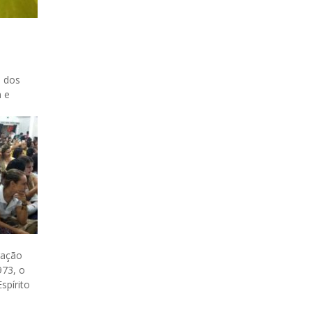
l dos
a e
ração
973, o
spírito