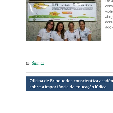
De a
conv
viol
atin
denu
adol
Últimas
Navegação
Oficina de Brinquedos conscientiza acadê
sobre a importância da educação lúdica
de
Post