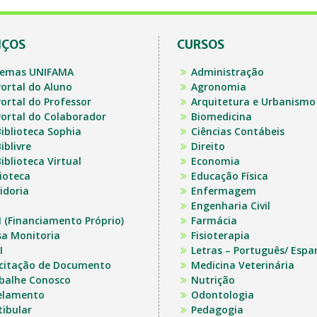
IÇOS
CURSOS
temas UNIFAMA
Administração
ortal do Aluno
Agronomia
ortal do Professor
Arquitetura e Urbanismo
ortal do Colaborador
Biomedicina
iblioteca Sophia
Ciências Contábeis
iblivre
Direito
iblioteca Virtual
Economia
lioteca
Educação Física
idoria
Enfermagem
Engenharia Civil
I (Financiamento Próprio)
Farmácia
sa Monitoria
Fisioterapia
I
Letras – Português/ Espa
icitação de Documento
Medicina Veterinária
balhe Conosco
Nutrição
elamento
Odontologia
tibular
Pedagogia