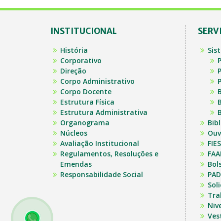
INSTITUCIONAL
SERV
História
Sis
Corporativo
P
Direção
P
Corpo Administrativo
P
Corpo Docente
B
Estrutura Física
B
Estrutura Administrativa
B
Organograma
Bib
Núcleos
Ouv
Avaliação Institucional
FIES
Regulamentos, Resoluções e
FAA
Emendas
Bol
Responsabilidade Social
PAD
Sol
Tra
Niv
Ves