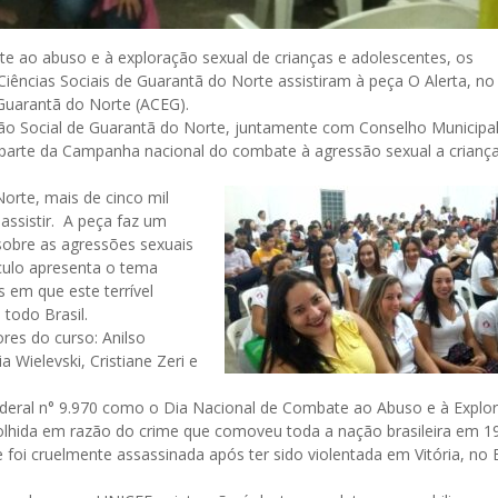
e ao abuso e à exploração sexual de crianças e adolescentes, os
iências Sociais de Guarantã do Norte assistiram à peça O Alerta, no
 Guarantã do Norte (ACEG).
Ação Social de Guarantã do Norte, juntamente com Conselho Municipa
 parte da Campanha nacional do combate à agressão sexual a crianç
orte, mais de cinco mil
ssistir. A peça faz um
 sobre as agressões sexuais
culo apresenta o tema
 em que este terrível
 todo Brasil.
es do curso: Anilso
 Wielevski, Cristiane Zeri e
Federal n° 9.970 como o Dia Nacional de Combate ao Abuso e à Explo
colhida em razão do crime que comoveu toda a nação brasileira em 1
oi cruelmente assassinada após ter sido violentada em Vitória, no E