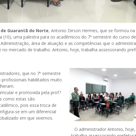
s de Guarantã do Norte
, Antonio Dirson Hermes, que se formou na
ira (10), uma palestra para os acadêmicos do 7º semestre do curso de
Administração, área de atuação e as competências que o administr
e no mercado de trabalho. Antonio, hoje, trabalha assessorando pref
nistradores, que no 7º semestre
profissionais habilitados muito
lheram.
rricular e promovida pela prof.ª
as como estas são
adêmico, pois essa troca de
nfigura-se em um diferencial
lobalizado em que vivemos.
O administrador Antonio, hoje,
trabalha assessorando prefeitur