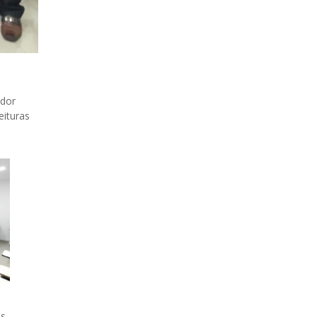
ador
eituras
as