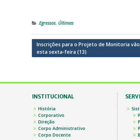
Egressos
,
Últimas
Navegação
Inscrições para o Projeto de Monitoria vão
esta sexta-feira (13)
de
Post
INSTITUCIONAL
SERV
História
Sis
Corporativo
P
Direção
P
Corpo Administrativo
P
Corpo Docente
B