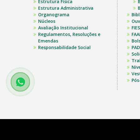
Estrutura Física
B
Estrutura Administrativa
B
Organograma
Bib
Núcleos
Ouv
Avaliação Institucional
FIES
Regulamentos, Resoluções e
FAA
Emendas
Bol
Responsabilidade Social
PAD
Sol
Tra
Niv
Ves
Pós