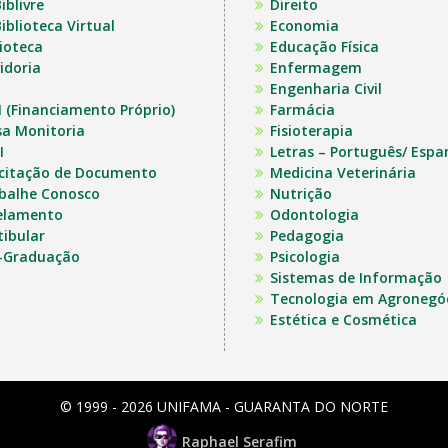
iblivre
Direito
iblioteca Virtual
Economia
lioteca
Educação Física
idoria
Enfermagem
Engenharia Civil
I (Financiamento Próprio)
Farmácia
sa Monitoria
Fisioterapia
I
Letras – Português/ Espa
icitação de Documento
Medicina Veterinária
balhe Conosco
Nutrição
elamento
Odontologia
tibular
Pedagogia
-Graduação
Psicologia
Sistemas de Informação
Tecnologia em Agronegó
Estética e Cosmética
© 1999 - 2026 UNIFAMA - GUARANTA DO NORTE
Raphael Serafim