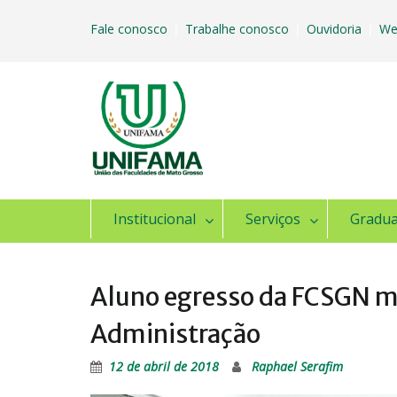
Skip
to
Fale conosco
Trabalhe conosco
Ouvidoria
We
|
|
|
content
Institucional
Serviços
Gradu
Aluno egresso da FCSGN mi
Administração
12 de abril de 2018
Raphael Serafim