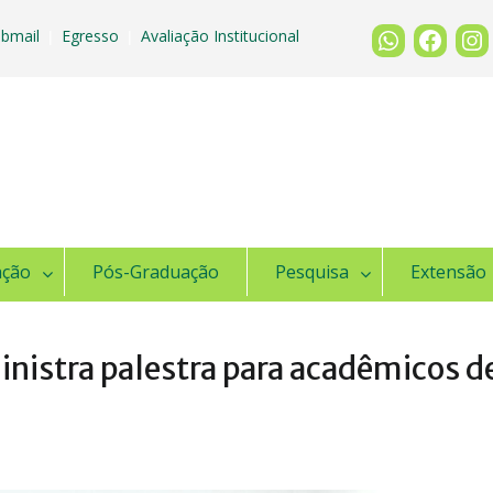
bmail
Egresso
Avaliação Institucional
|
|
ação
Pós-Graduação
Pesquisa
Extensão
nistra palestra para acadêmicos d