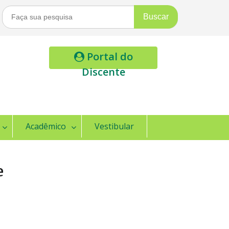
Buscar
Por:
Portal do
Discente
Acadêmico
Vestibular
e