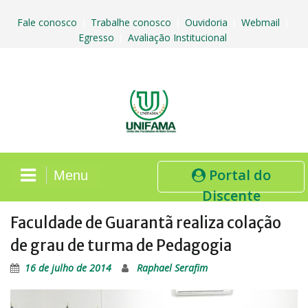
Skip
to
Fale conosco
Trabalhe conosco
Ouvidoria
Webmail
|
|
|
|
content
Egresso
Avaliação Institucional
|
Portal do
Menu
Discente
Faculdade de Guarantã realiza colação
de grau de turma de Pedagogia
16 de julho de 2014
Raphael Serafim