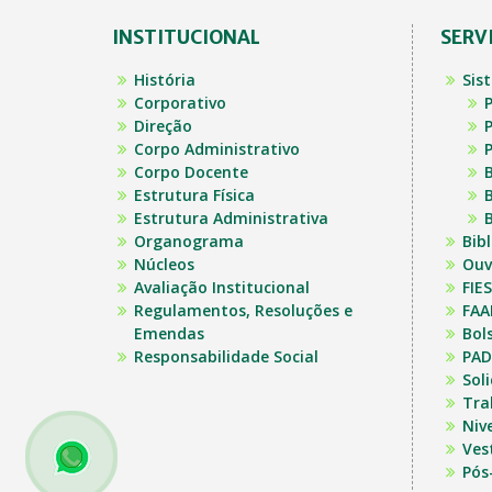
INSTITUCIONAL
SERV
História
Sis
Corporativo
P
Direção
P
Corpo Administrativo
P
Corpo Docente
B
Estrutura Física
B
Estrutura Administrativa
B
Organograma
Bib
Núcleos
Ouv
Avaliação Institucional
FIES
Regulamentos, Resoluções e
FAA
Emendas
Bol
Responsabilidade Social
PAD
Sol
Tra
Niv
Ves
Pós