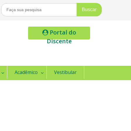
Buscar
Por:
Portal do
Discente
Acadêmico
Vestibular