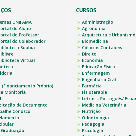
IÇOS
CURSOS
temas UNIFAMA
Administração
ortal do Aluno
Agronomia
ortal do Professor
Arquitetura e Urbanismo
ortal do Colaborador
Biomedicina
iblioteca Sophia
Ciências Contábeis
iblivre
Direito
iblioteca Virtual
Economia
lioteca
Educação Física
idoria
Enfermagem
Engenharia Civil
I (Financiamento Próprio)
Farmácia
sa Monitoria
Fisioterapia
I
Letras – Português/ Espa
icitação de Documento
Medicina Veterinária
balhe Conosco
Nutrição
elamento
Odontologia
tibular
Pedagogia
-Graduação
Psicologia