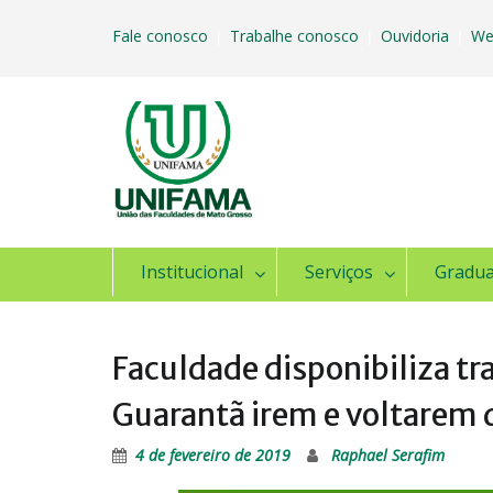
Skip
to
Fale conosco
Trabalhe conosco
Ouvidoria
We
|
|
|
content
Institucional
Serviços
Gradu
Faculdade disponibiliza tr
Guarantã irem e voltarem d
4 de fevereiro de 2019
Raphael Serafim