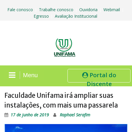
Skip
to
Fale conosco
Trabalhe conosco
Ouvidoria
Webmail
|
|
|
|
content
Egresso
Avaliação Institucional
|
Portal do
Menu
Discente
Faculdade Unifama irá ampliar suas
instalações, com mais uma passarela
17 de junho de 2019
Raphael Serafim