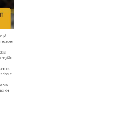
e já
 receber
 dos
a região
iam no
tados e
IFAMA
ção de