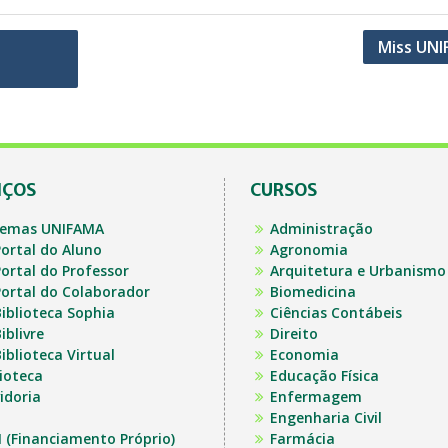
Miss UN
IÇOS
CURSOS
temas UNIFAMA
Administração
ortal do Aluno
Agronomia
ortal do Professor
Arquitetura e Urbanismo
ortal do Colaborador
Biomedicina
iblioteca Sophia
Ciências Contábeis
iblivre
Direito
iblioteca Virtual
Economia
lioteca
Educação Física
idoria
Enfermagem
Engenharia Civil
I (Financiamento Próprio)
Farmácia