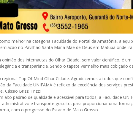
como melhor na categoria Faculdade do Portal da Amazônia, a equip
 premiação no Pavilhão Santa Maria Mãe de Deus em Matupá onde irá
a opinião dos internautas do Olhar Cidade, sem valor cientifico, é um
elegância e transparência. Sendo o tapete vermelho mais cobiçado d
 regional Top Of Mind Olhar Cidade. Agradecemos a todos que conf
ansão da Faculdade UNIFAMA é reflexo da excelência dos serviços pres
, Cássio Brizzi Trizzi.
m alto padrão de qualidade e acessível para todos, a Faculdade UN
o-administrativo e transporte gratuito, para proporcionar uma forma
 forma, com o progresso do Estado de Mato Grosso.