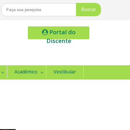
Buscar
Por:
Portal do
Discente
Acadêmico
Vestibular