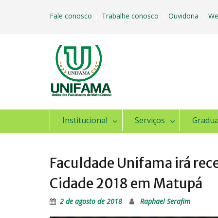
Skip
to
Fale conosco
Trabalhe conosco
Ouvidoria
We
|
|
|
content
Institucional
Serviços
Gradu
Faculdade Unifama irá rec
Cidade 2018 em Matupá
2 de agosto de 2018
Raphael Serafim