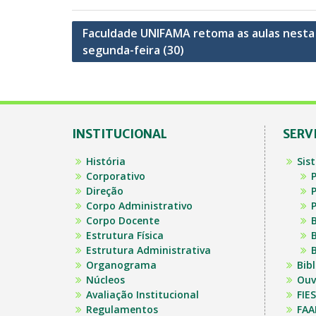
Navegação
Faculdade UNIFAMA retoma as aulas nesta
segunda-feira (30)
de
Post
INSTITUCIONAL
SERV
História
Sis
Corporativo
P
Direção
P
Corpo Administrativo
P
Corpo Docente
B
Estrutura Física
B
Estrutura Administrativa
B
Organograma
Bib
Núcleos
Ouv
Avaliação Institucional
FIES
Regulamentos
FAA