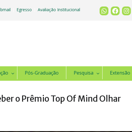
bmail
Egresso
Avaliação Institucional
|
|
ação
Pós-Graduação
Pesquisa
Extensão
eber o Prêmio Top Of Mind Olhar