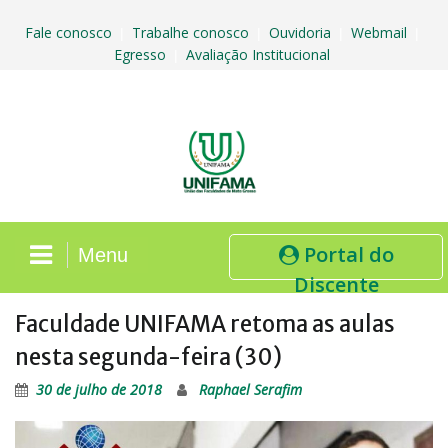
Skip
to
Fale conosco
Trabalhe conosco
Ouvidoria
Webmail
|
|
|
|
content
Egresso
Avaliação Institucional
|
Portal do
Menu
Discente
Faculdade UNIFAMA retoma as aulas
nesta segunda-feira (30)
30 de julho de 2018
Raphael Serafim