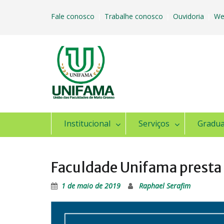
Skip
to
Fale conosco
Trabalhe conosco
Ouvidoria
We
|
|
|
content
Institucional
Serviços
Gradu
Faculdade Unifama presta
1 de maio de 2019
Raphael Serafim