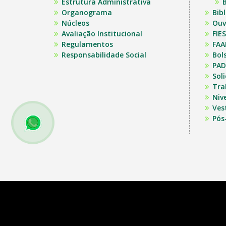
Estrutura Administrativa
B
Organograma
Bib
Núcleos
Ouv
Avaliação Institucional
FIES
Regulamentos
FAA
Responsabilidade Social
Bol
PAD
Sol
Tra
Niv
Ves
Pós