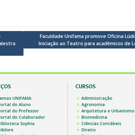
o
Faculdade Unifama promove Oficina Lúdi
alestra
Iniciação ao Teatro para acadêmicos de L
IÇOS
CURSOS
temas UNIFAMA
Administração
ortal do Aluno
Agronomia
ortal do Professor
Arquitetura e Urbanismo
ortal do Colaborador
Biomedicina
iblioteca Sophia
Ciências Contábeis
iblivre
Direito