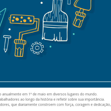
do anualmente em 1º de maio em diversos lugares do mundo.
abalhadores ao longo da história e refletir sobre sua importância.
adores, que diariamente constroem com força, coragem e dedicação