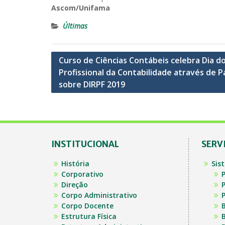
Ascom/Unifama
Últimas
Navegação
Curso de Ciências Contábeis celebra Dia d
Profissional da Contabilidade através de P
de
sobre DIRPF 2019
Post
INSTITUCIONAL
SERV
História
Sis
Corporativo
P
Direção
P
Corpo Administrativo
P
Corpo Docente
B
Estrutura Física
B