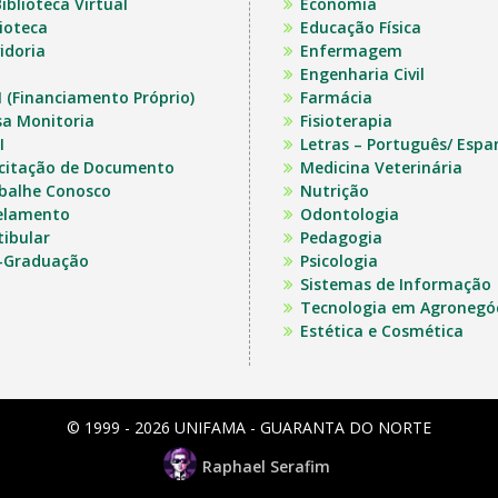
iblioteca Virtual
Economia
lioteca
Educação Física
idoria
Enfermagem
Engenharia Civil
I (Financiamento Próprio)
Farmácia
sa Monitoria
Fisioterapia
I
Letras – Português/ Espa
icitação de Documento
Medicina Veterinária
balhe Conosco
Nutrição
elamento
Odontologia
tibular
Pedagogia
-Graduação
Psicologia
Sistemas de Informação
Tecnologia em Agronegó
Estética e Cosmética
© 1999 - 2026 UNIFAMA - GUARANTA DO NORTE
Raphael Serafim