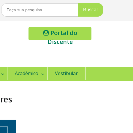
Buscar
Por:
Portal do
Discente
Acadêmico
Vestibular
res