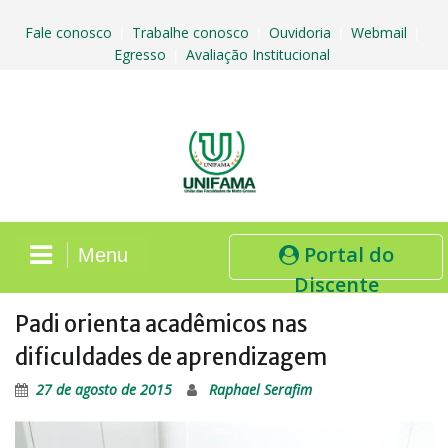
Skip
to
Fale conosco
Trabalhe conosco
Ouvidoria
Webmail
|
|
|
|
content
Egresso
Avaliação Institucional
|
Portal do
Menu
Discente
Padi orienta acadêmicos nas
dificuldades de aprendizagem
27 de agosto de 2015
Raphael Serafim