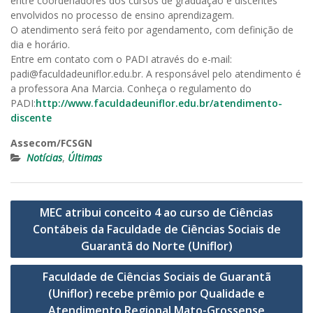
entre coordenadores dos cursos de graduação e discentes
envolvidos no processo de ensino aprendizagem.
O atendimento será feito por agendamento, com definição de
dia e horário.
Entre em contato com o PADI através do e-mail:
padi@faculdadeuniflor.edu.br. A responsável pelo atendimento é
a professora Ana Marcia. Conheça o regulamento do
PADI:
http://www.faculdadeuniflor.edu.br/atendimento-
discente
Assecom/FCSGN
Notícias
,
Últimas
Navegação
MEC atribui conceito 4 ao curso de Ciências
de
Contábeis da Faculdade de Ciências Sociais de
Post
Guarantã do Norte (Uniflor)
Faculdade de Ciências Sociais de Guarantã
(Uniflor) recebe prêmio por Qualidade e
Atendimento Regional Mato-Grossense