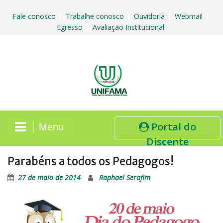
Skip
to
Fale conosco
Trabalhe conosco
Ouvidoria
Webmail
|
|
|
|
content
Egresso
Avaliação Institucional
|
Portal do
Menu
Discente
Parabéns a todos os Pedagogos!
27 de maio de 2014
Raphael Serafim