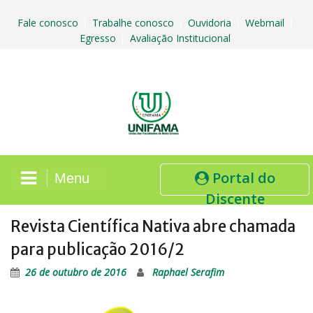
Skip
to
Fale conosco
Trabalhe conosco
Ouvidoria
Webmail
|
|
|
|
content
Egresso
Avaliação Institucional
|
Portal do
Menu
Discente
Revista Científica Nativa abre chamada
para publicação 2016/2
26 de outubro de 2016
Raphael Serafim