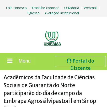
Skip
to
Fale conosco
Trabalhe conosco
Ouvidoria
Webmail
|
|
|
|
content
Egresso
Avaliação Institucional
|
Portal do
Menu
Discente
Acadêmicos da Faculdade de Ciências
Sociais de Guarantã do Norte
participarão do dia de campo da
Embrapa Agrossilvipastoril em Sinop