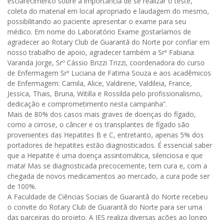
esclarecimento sobre a importância de se realizar o teste,
coleta do material em local apropriado e laudagem do mesmo,
possibilitando ao paciente apresentar o exame para seu
médico. Em nome do Laboratório Exame gostaríamos de
agradecer ao Rotary Club de Guarantã do Norte por confiar em
nosso trabalho de apoio, agradecer também a Srª Fabiana
Varanda Jorge, Srº Cássio Brizzi Trizzi, coordenadora do curso
de Enfermagem Srª Luciana de Fatima Souza e aos acadêmicos
de Enfermagem: Camila, Alice, Valdirene, Valdileia, France,
Jessica, Thais, Bruna, Witilla e Rossilda pelo profissionalismo,
dedicação e comprometimento nesta campanha”.
Mais de 80% dos casos mais graves de doenças do fígado,
como a cirrose, o câncer e os transplantes de fígado são
provenientes das Hepatites B e C, entretanto, apenas 5% dos
portadores de hepatites estão diagnosticados. É essencial saber
que a Hepatite é uma doença assintomática, silenciosa e que
mata! Mas se diagnosticada precocemente, tem cura e, com a
chegada de novos medicamentos ao mercado, a cura pode ser
de 100%.
A Faculdade de Ciências Sociais de Guarantã do Norte recebeu
o convite do Rotary Club de Guarantã do Norte para ser uma
das parceiras do projeto. A IES realiza diversas ações ao longo