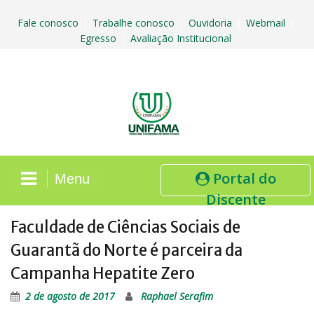
Skip
to
Fale conosco
Trabalhe conosco
Ouvidoria
Webmail
|
|
|
|
content
Egresso
Avaliação Institucional
|
Portal do
Menu
Discente
Faculdade de Ciências Sociais de
Guarantã do Norte é parceira da
Campanha Hepatite Zero
2 de agosto de 2017
Raphael Serafim