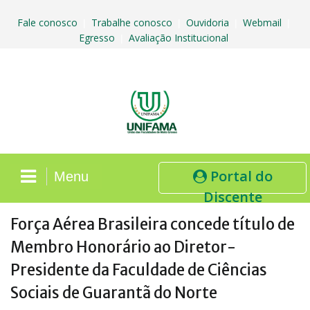
Skip
to
Fale conosco
Trabalhe conosco
Ouvidoria
Webmail
|
|
|
|
content
Egresso
Avaliação Institucional
|
Portal do
Menu
Discente
Força Aérea Brasileira concede título de
Membro Honorário ao Diretor-
Presidente da Faculdade de Ciências
Sociais de Guarantã do Norte