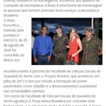
reserva, brasileiros ou estrangeiros, estranhos aos quadros do
Comando da Aeronáutica, o título é uma forma de homenagear
as pessoas que tenham prestado bons serviços à Aeronáutica
Brasileira.
O título
honorífico,
mantido pela
portaria nº.
840/GC3, de 29
de agosto de
2006 foi
concedido ao
diretor em
reconhecimento à parceria da Faculdade de Ciências Sociais de
Guarantã do Norte com o Projeto Rondon, que aconteceu em
julho de 2017 e tem por missão a formação do jovem
universitário como cidadão e o desenvolvimento sustentável
nas comunidades carentes.
“Em nome da Faculdade de Ciências Sociais de Guarantã do
Norte agradeço à Força Aérea Brasileira por conceder esta
homenagem, a quem temos muita gratidão e respeito. A Força