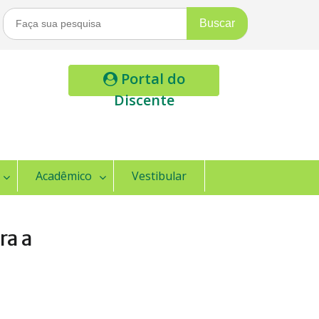
Buscar
Por:
Portal do
Discente
Acadêmico
Vestibular
ra a