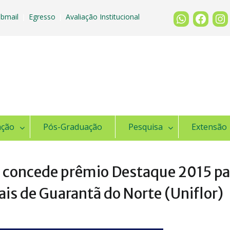
bmail
Egresso
Avaliação Institucional
|
|
ação
Pós-Graduação
Pesquisa
Extensão
s concede prêmio Destaque 2015 pa
ais de Guarantã do Norte (Uniflor)