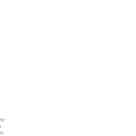
rte
a
oi