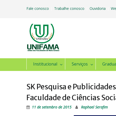
Skip
to
Fale conosco
Trabalhe conosco
Ouvidoria
We
|
|
|
content
Institucional
Serviços
Gradu
SK Pesquisa e Publicidade
Faculdade de Ciências Soci
11 de setembro de 2015
Raphael Serafim