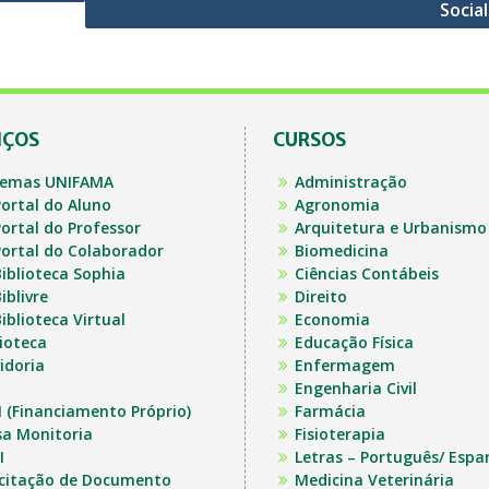
Socia
IÇOS
CURSOS
temas UNIFAMA
Administração
ortal do Aluno
Agronomia
ortal do Professor
Arquitetura e Urbanismo
ortal do Colaborador
Biomedicina
iblioteca Sophia
Ciências Contábeis
iblivre
Direito
iblioteca Virtual
Economia
lioteca
Educação Física
idoria
Enfermagem
Engenharia Civil
I (Financiamento Próprio)
Farmácia
sa Monitoria
Fisioterapia
I
Letras – Português/ Espa
icitação de Documento
Medicina Veterinária