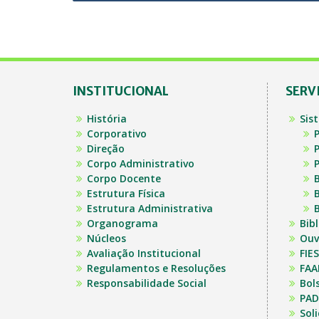
Post
INSTITUCIONAL
SERV
História
Sis
Corporativo
P
Direção
P
Corpo Administrativo
P
Corpo Docente
B
Estrutura Física
B
Estrutura Administrativa
B
Organograma
Bib
Núcleos
Ouv
Avaliação Institucional
FIES
Regulamentos e Resoluções
FAA
Responsabilidade Social
Bol
PAD
Sol