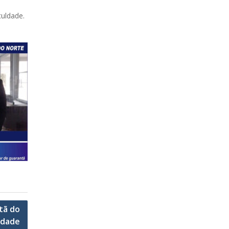
culdade.
tã do
idade